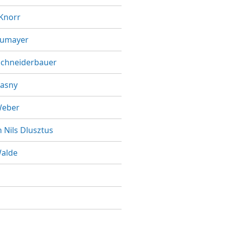
Knorr
eumayer
Schneiderbauer
zasny
Weber
n Nils Dlusztus
Walde