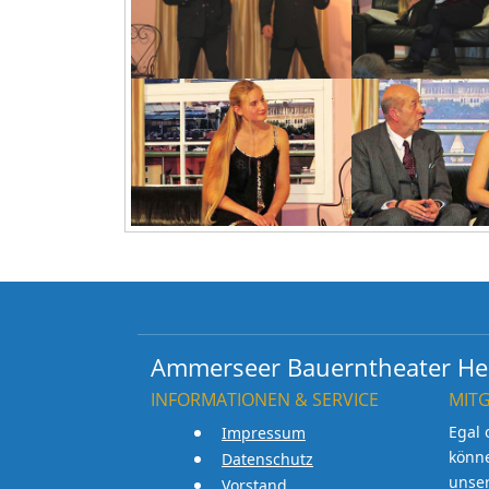
Ammerseer Bauerntheater Her
INFORMATIONEN & SERVICE
MIT
Egal 
Impressum
könn
Datenschutz
unse
Vorstand