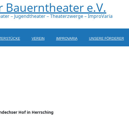
Bauerntheater e.V.
ater – Jugendtheater – Theaterzwerge – ImproVaria
TERSTÜCKE
VEREIN
IMPROVARIA
UNSERE FÖRDERER
ndechser Hof in Herrsching