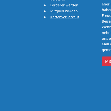
eher 
Förderer werden
haben
Mitglied werden
Freud
Kartenvorverkauf
Beis
Wenn 
nehme
uns a
Mail 
gemei
Mi