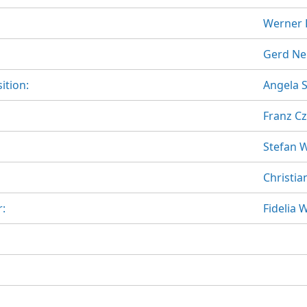
Werner 
Gerd N
ition:
Angela 
Franz C
Stefan 
Christia
:
Fidelia 