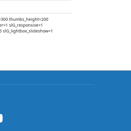
th=300 thumbs_height=200
er=1 slG_responsive=1
=85 slG_lightbox_slideshow=1