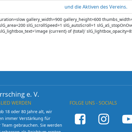
und die Aktiven des Vereins.
0 duration=slow gallery_width=900 gallery_height=600 thumbs_wid
slG_area=200 slG_scrollSpeed=1 slG_autoScroll=1 slG_aS_stopOnOv
slG_lightbox_text='image {current} of {total}' slG_lightbox_opacity
rsching e. V.
GLIED WERDEN
FOLGE UNS - SOCIALS
ob 18 oder 80 Jahre alt, wir
en immer Verstärkung für
r Team gebrauchen. Sie werden
Lorbeeren als Reichtum ernten,