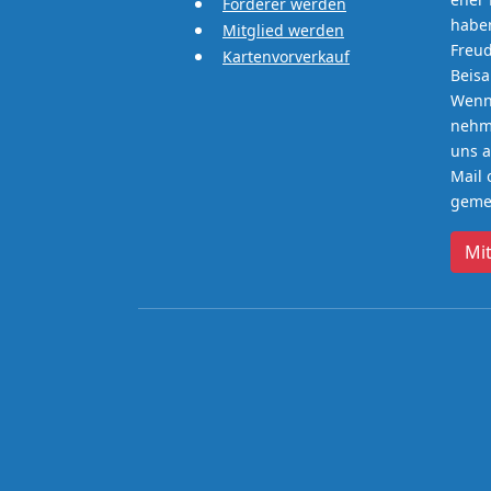
Förderer werden
haben
Mitglied werden
Freud
Kartenvorverkauf
Beis
Wenn 
nehme
uns a
Mail 
gemei
Mi