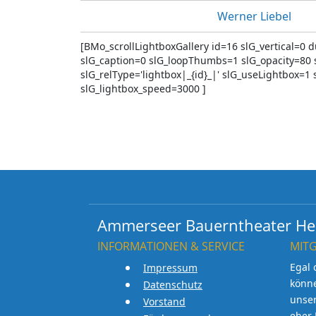
Werner Liebel
[BMo_scrollLightboxGallery id=16 slG_vertical=
slG_caption=0 slG_loopThumbs=1 slG_opacity=80 
slG_relType='lightbox|_{id}_|' slG_useLightbox=1 
slG_lightbox_speed=3000 ]
Ammerseer Bauerntheater Her
INFORMATIONEN & SERVICE
MIT
Egal 
Impressum
könn
Datenschutz
unse
Vorstand
eher 