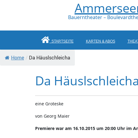
Ammerseer 
Bauerntheater – Boulevardthe
STARTSEITE
KARTEN & ABOS
THEA
Home
/
Da Häuslschleicha
Da Häuslschleich
eine Groteske
von Georg Maier
Premiere war am 16.10.2015 um 20:00 Uhr im An