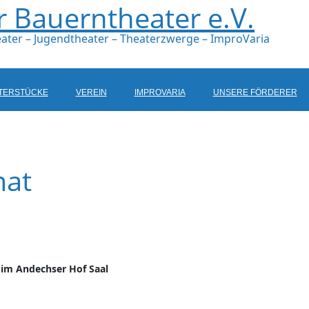
Bauerntheater e.V.
ater – Jugendtheater – Theaterzwerge – ImproVaria
TERSTÜCKE
VEREIN
IMPROVARIA
UNSERE FÖRDERER
mat
 im Andechser Hof Saal