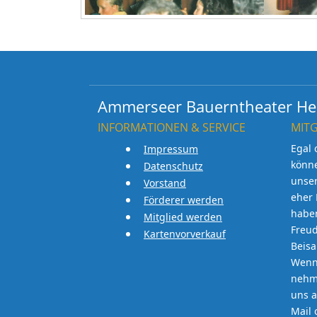
Ammerseer Bauerntheater Her
INFORMATIONEN & SERVICE
MIT
Egal 
Impressum
könn
Datenschutz
unse
Vorstand
eher 
Förderer werden
haben
Mitglied werden
Freud
Kartenvorverkauf
Beis
Wenn 
nehme
uns a
Mail 