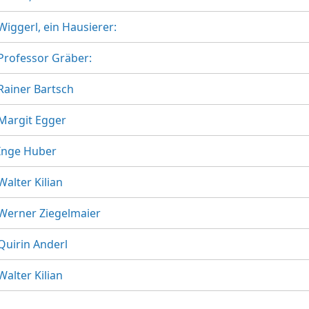
Wiggerl, ein Hausierer:
Professor Gräber:
Rainer Bartsch
Margit Egger
Inge Huber
Walter Kilian
Werner Ziegelmaier
Quirin Anderl
Walter Kilian