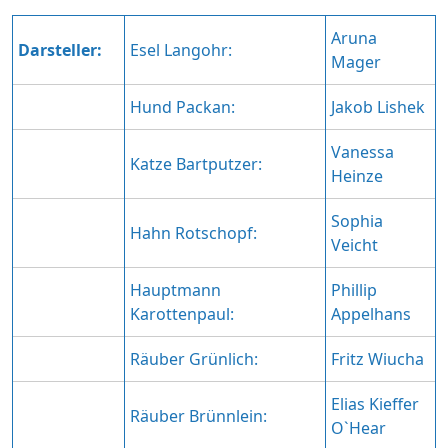
Aruna
Darsteller:
Esel Langohr:
Mager
Hund Packan:
Jakob Lishek
Vanessa
Katze Bartputzer:
Heinze
Sophia
Hahn Rotschopf:
Veicht
Hauptmann
Phillip
Karottenpaul:
Appelhans
Räuber Grünlich:
Fritz Wiucha
Elias Kieffer
Räuber Brünnlein:
O`Hear