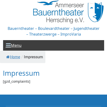
Bauerntheater – Boulevardtheater – Jugendtheater
– Theaterzwerge – ImproVaria
Menu
Home
/
Impressum
Impressum
[gzd_complaints]