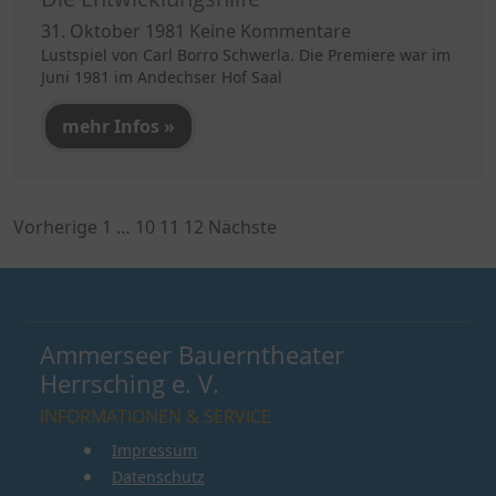
31. Oktober 1981
Keine Kommentare
Lustspiel von Carl Borro Schwerla. Die Premiere war im
Juni 1981 im Andechser Hof Saal
mehr Infos »
Seitennummerierung
Vorherige
1
…
10
11
12
Nächste
der
Beiträge
Ammerseer Bauerntheater
Herrsching e. V.
INFORMATIONEN & SERVICE
Impressum
Datenschutz